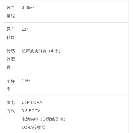
风向
0-359º
量程
风向
±1°
精度
传感
超声波换能器（4 个）
器配
置
采样
1 Hz
率
供电
ULP LORA
方式
3.3-5DCV
电池供电（QI无线充电）
LORA接收器