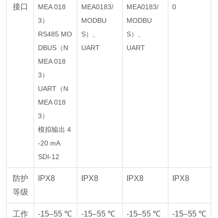
接口
MEA 018
MEA0183/
MEA0183/
0
3）
MODBU
MODBU
RS485 MO
S）、
S）、
DBUS（N
UART
UART
MEA 018
3）
UART（N
MEA 018
3）
模拟输出 4
-20 mA
SDI-12
防护
IPX8
IPX8
IPX8
IPX8
等级
工作
-15–55 ℃
-15–55 ℃
-15–55 ℃
-15–55 ℃