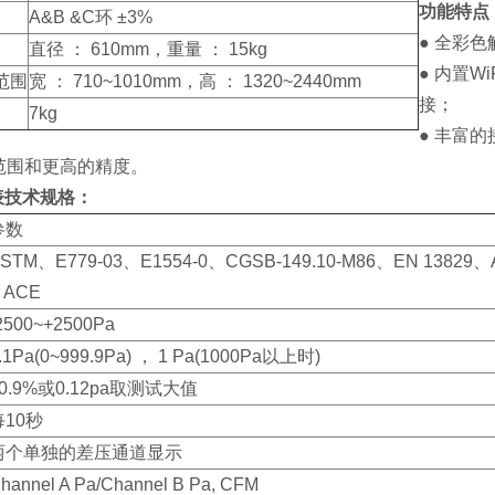
功能特点
A&B &C环 ±3%
● 全彩
直径 ： 610mm，重量 ： 15kg
● 内置
范围
宽 ： 710~1010mm，高 ： 1320~2440mm
接；
7kg
● 丰富的
范围和更高的精度。
力表技术规格：
参数
STM、E779-03、E1554-0、CGSB-149.10-M86、EN 13829、AT
 ACE
2500~+2500Pa
.1Pa(0~999.9Pa) ， 1 Pa(1000Pa以上时)
0.9%或0.12pa取测试大值
每10秒
两个单独的差压通道显示
hannel A Pa/Channel B Pa, CFM