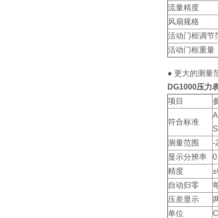
流量精度
风扇规格
活动门框调节
活动门框重量
● 更大的测量
DG1000压
项目
A
符合标准
S
测量范围
-
显示分辨率
0
精度
±
自动归零
压差显示
单位
C