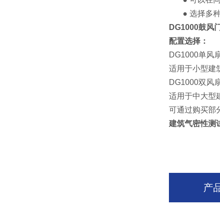
● 选择多种气
DG1000
鼓风
配置选择：
DG1000单风
适用于小型建
DG1000双
适用于中大型
可通过购买部
建筑气密性测试
产