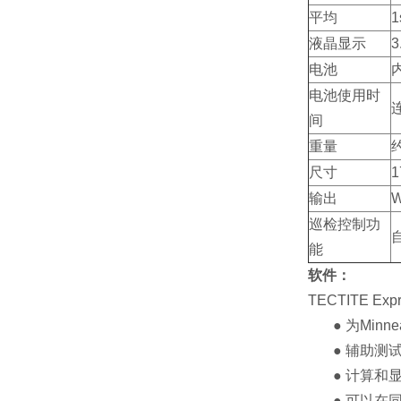
平均
液晶显示
3
电池
电池使用时
间
重量
约
尺寸
1
输出
W
巡检控制功
能
软件：
TECTITE 
● 为Minne
● 辅助
● 计算和
● 可以在