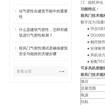
门、能耗评估
功能特点：
论气密性在建筑节能中的重要
鼓风门技术规
性
数字压力/流量计Pr
● 符合GB
什么是建筑气密性，怎样对建
筑进行气密性检测？
● DG1
● 触控操
鼓风门气密性测试是确保建筑
● 轻便
安全与能效的关键步骤
● 风机动
● 标配T
可多风机便捷
查看全部
鼓风门技术规
项目
流量范围
电源
功耗