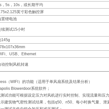
1s，5s，10s，或长期平均
.75x2.125英寸彩色触控屏
内置锂电池
连续测试15小时
145g
78x107x36mm
iFi、USB、Ethernet
自动控制风机转速
Express（WIFI）的功能（适用于单风扇系统及结果分析）
apolis Blowerdoor系统软件；
测试测试功能可根据设定压力对风机进行实时控制、实现流量和压
显示建筑物气密性测试结果，包括q50、n50、每小时换气量、泄
同一测试文件中组合加压和减压测试；