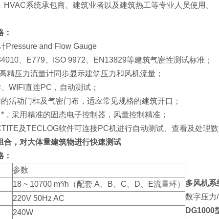
、HVAC系统承包商、建筑业者以及建筑热工等专业人员使用。
格：
essure and Flow Gauge
34010、E779、ISO 9972、EN13829等建筑气密性测试标准；
000高精压力流量计同步显示建筑压力和风机流量；
作、WIFI直连PC，自动测试；
耐用的活动门框及气密门布，适应常见规格的建筑开口；
力*，采用精准的固态电子控制器，风量控制精准；
ECTITE及TECLOG软件可连接PC机进行自动测试、查看
及处理数
组合，对大体量建筑物进行快速测试
格：
参数
多风机系
18 ~ 10700 m³/h（配套 A、B、C、D、E流量环）
数字压力/流量
220V 50Hz AC
DG100
240W