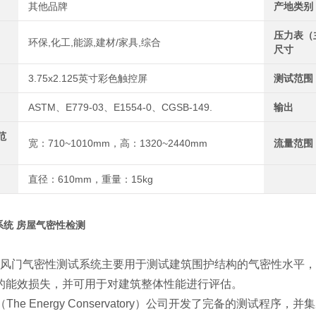
其他品牌
产地类别
压力表（
环保,化工,能源,建材/家具,综合
尺寸
3.75x2.125英寸彩色触控屏
测试范围
ASTM、E779-03、E1554-0、CGSB-149.
输出
范
宽：710~1010mm，高：1320~2440mm
流量范围
直径：610mm，重量：15kg
系统 房屋气密性检测
00鼓风门气密性测试系统主要用于测试建筑围护结构的气密性水平
的能效损失，并可用于对建筑整体性能进行评估。
（The Energy Conservatory）公司开发了完备的测试