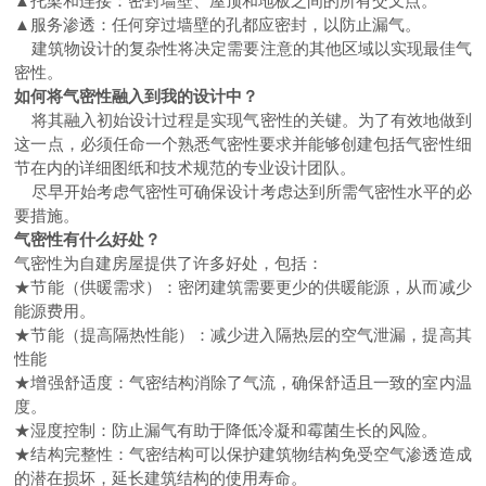
▲托梁和连接：密封墙壁、屋顶和地板之间的所有交叉点。
▲服务渗透：任何穿过墙壁的孔都应密封，以防止漏气。
建筑物设计的复杂性将决定需要注意的其他区域以实现最佳气
密性。
如何将气密性融入到我的设计中？
将其融入初始设计过程是实现气密性的关键。为了有效地做到
这一点，必须任命一个熟悉气密性要求并能够创建包括气密性细
节在内的详细图纸和技术规范的专业设计团队。
尽早开始考虑气密性可确保设计考虑达到所需气密性水平的必
要措施。
气密性有什么好处？
气密性为自建房屋提供了许多好处，包括：
★节能（供暖需求）：密闭建筑需要更少的供暖能源，从而减少
能源费用。
★节能（提高隔热性能）：减少进入隔热层的空气泄漏，提高其
性能
★增强舒适度：气密结构消除了气流，确保舒适且一致的室内温
度。
★湿度控制：防止漏气有助于降低冷凝和霉菌生长的风险。
★结构完整性：气密结构可以保护建筑物结构免受空气渗透造成
的潜在损坏，延长建筑结构的使用寿命。