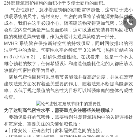
2外部建筑围护结构的面积小于 5 便士硬币的面积。
气密性越好，意味着建筑物的供暖需求越低，这有助于减小
供暖系统的尺寸。密封良好、气密的房屋将节省能源并降低供暖
成本。我们在这里必须小心。随着建筑物变得更加气密，这可能
会对室内空气质量产生负面影响，这可以通过安装具有热回收功
能的机械通风来管理，作为房屋计划通风策略的一部分。
MVHR 系统旨在保持新鲜空气的持续供应，同时回收排出的污
浊空气中的热量。气密性水平必须低于 3 次换气（热围护结构的
m 3 /小时/m 2），以确保最佳性能。在我看来，这是一个不太
雄心勃勃的数字，任何希望设计和建造低能耗住宅的人都应该以
较低的气密性数字为目标。
满足气密性目标可以显着节省能源并提高舒适度，并且在遵守
建筑法规方面发挥着至关重要的作用。随着法规不断提高能源效
率，以低于规定限值的气密性为目标可以增强家庭的整体合规性
检查。
为了达到高气密性水平，需要重点关注哪些关键领域？
要确保良好的气密性，需要特别注意建筑结构中的关键连接处
和贯穿处。需要关注的关键领域包括：
▲门窗安装：正确密封门窗和隔热层之间的连接。