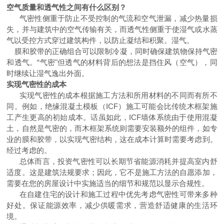
空气质量和透气性之间有什么区别？
气密性侧重于防止不受控制的气流和空气泄漏，减少热量损
失，并与建筑中的空气传输有关，而透气性侧重于使湿气或水蒸
气以受控方式穿过建筑构件，以防止凝结和积聚。湿气。
膜和胶带的正确组合可以限制冷凝，同时确保建筑物保持气密
和透气。“气密"但透气的材料背后的想法是挡住风（空气），同
时继续让湿气逸出外面。
实现气密性的成本
实现气密性的成本根据施工方法和所用材料的不同而有所不
同。例如，绝缘混凝土模板（ICF）施工可能会比传统木框架施
工产生更高的初始成本。话虽如此，ICF墙体系统由于使用混凝
土，自然是气密的，而木框架系统则需要安装额外的组件，如专
业的膜和胶带，以实现气密结构，这在成本计算时需要考虑到。
经过考虑的。
总体而言，投资气密性可以长期节省能源消耗并提高室内舒
适度。这是建筑法规要求；因此，它不是施工方法的自愿添加，
需要在您的房屋设计中实施适当的细节和规范以显示合规性。
在自建住宅的设计和施工过程中优先考虑气密性可带来多种
好处。保证能源效率，减少供暖需求，营造舒适健康的生活环
境。