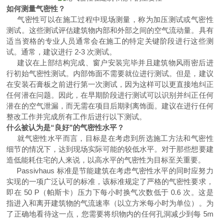
如何测量气密性？
气密性可以在施工过程中现场测量，称为加压测试或气密性
测试。这些测试评估建筑物内部和外部之间的空气流动量。具有
适当资格的专业人员通常会在施工的特定关键阶段进行这些测
试。通常，建议进行 2-3 次测试。
建议在上部结构完成、窗户安装完毕并且建筑物风雨密后进
行初始气密性测试。内部饰面不需要就位进行测试。但是，建议
在安装石膏板之前进行第一次测试，因为这样可以更直接地纠正
任何潜在问题。因此，在早期阶段进行测试可以识别并纠正任何
潜在的空气泄漏，而无需在项目后期剥离饰面。建议在进行任何
整改工作并完成所有工作后进行以下测试。
什么被认为是“良好"的气密性水平？
就气密性水平而言，目标是在考虑到所选施工方法和气密性
细节的情况下，达到现场实际可能的较低水平。对于那些想要建
造低能耗住宅的人来说，以高水平的气密性为目标至关重要。
Passivhaus 标准是节能建筑在考虑气密性水平的同时应努力
实现的一项广泛认可的标准，该标准规定了严格的气密性要求，
即在 50 P（帕斯卡）压力下每小时换气次数低于 0.6 次。这是
指进入和离开建筑物的气流速率（以立方米每小时为单位）。为
了正确地看待这一点，您需要将织物内的任何孔洞减少到每 5m