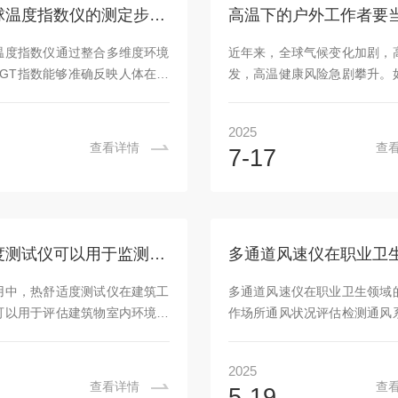
律（如King定律）描述：当传
润并自由下垂20-30mm。-开
湿球黑球温度指数仪的测定步骤须知
热至高于流体温度的恒定值时，
分钟，确保仪器稳定。3.设置
带走的热量与风速存在定量关
环境选择“室内/室外无阳光”
温度指数仪通过整合多维度环境
近年来，全球气候变化加剧，
(Ts−Tf)⋅f(v)，...
光直射”模式，设定数...
BGT指数能够准确反映人体在复
发，高温健康风险急剧攀升。
中的受热强度，该仪器适用于高
对气候变化健康风险，成为亟
境、户外运动场景，为不同行业
题。近日，国家疾控局联合中
2025
依据，采用数字化传感器和集成
供了答题思路：建立气象与
查看详情
查
7-17
支持快速部署与实时监测，通过
制，联合开展高温健康风险预
WBGT数据，可分析热环境变化
示工作，将气象预警与公共卫
制定防护策略、优化工作流程提
结合，为公众提供精细化、多
据。湿球黑球温度指数仪的测定
象风险预警等高质量健康气象
仪器准备：-将仪器从箱中取出，
构筑全民健康防线。全国高温
热舒适度测试仪可以用于监测车间环境的热舒适状况
装到支架上，并接好测头线。-
警产品发布，与高温预警有何
纱布，应保持清洁，大小要合
气象局公共气象服务中心李怡
用中，热舒适度测试仪在建筑工
多通道风速仪在职业卫生领域
套管状套在自然湿球温度测头
象部门发布的常规高温预警不
可以用于评估建筑物室内环境的
作场所通风状况评估检测通风
.
康风险预警更多...
，帮助设计师优化建筑设计方
多通道风速仪可同时测量多个
合适的建筑材料和通风设备，以
能全面、准确地评估工作场所
2025
环境的舒适度和能源利用效率。
运行效果。通过在不同位置布
查看详情
查
5-19