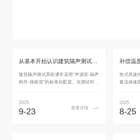
从基本开始认识建筑隔声测试系统
建筑隔声测试系统通常采用“声源室-隔声
热式风速
构件-接收室”的标准化配置。在测试时，
量流体速
一侧房间作为声源室放置可控声源，另一
流动会带
侧则为接收室。通过分别测量两室内的声
量损失越
2025
2025
压级，计算两者之间的差值来确定材料的
风速。0
查看详情
9-23
8-25
隔声量。利用高精度声压计采集数据，以
热式风速
分贝为单位准确记录不同频率波段的声音
（通常为
强度。这种定量化的检测方式能够反映材
度感应元
料对不同频段噪声的阻隔效果，为优化设
率”与“风