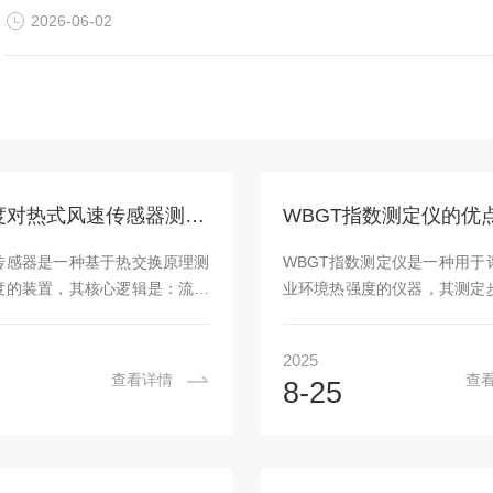
研究结果具有更高生态效度。1、通过生理反应同步表...
2026-06-02
补偿温度对热式风速传感器测量精度的影响
传感器是一种基于热交换原理测
WBGT指数测定仪是一种用于
度的装置，其核心逻辑是：流体
业环境热强度的仪器，其测定
走传感器的热量，流速越高，热
1.选定测量地点：选择具有代
快，通过监测热量变化即可计算
区域，覆盖工人主要活动范围
2025
1、热式风速传感器核心工作原理
局部热源或通风口。2.安装与
查看详情
查
8-25
传感器的核心元件是加热元件
将测头(自然湿球、黑球、干球
金属丝、金属膜或半导体）和温
在三脚架上，连接主机与电缆
件，二者通过测量“热量损失速
球温度测头的棉布是否干净，
速”的关系实现测速。其原理可通
蒸馏水(不可用自来水)，确保