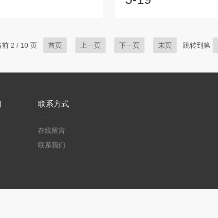
设计办公楼或住宅时，通过使用
速仪，可以了解风速分布情况
窗户朝向、隔热措施以及空调系
系统是否能有效将新鲜空气输
，使室内环境在不同季节都能保
作区域，以及能否及时排出粉
状态。在工业生产过程中，热舒
体等职业病危害因素。优化通
 2 / 10 页
首页
上一页
下一页
末页
跳转到第
仪可以用于监测车间环境的热舒
据多通道风速仪测量的数据，
确保工人在适宜的环境中工作，
风系统中的薄弱环节，为优化
效率和生产安全性。在一些高温
供依据。如在一些工厂车间，
中，如钢铁厂、铸造车间等，测
区域风速过低，可能导致有害
时发...
就可以据此调...
们
联系方式
在线留言
联系我们