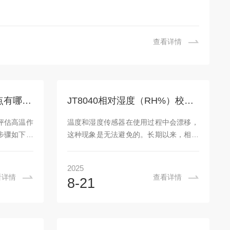
查看详情
WBGT指数测定仪的优点有哪些？
JT8040相对湿度（RH%）校准器-可独立使用的湿度校准饱和盐溶液
评估高温作
温度和湿度传感器在使用过程中会漂移，
步骤如下：
这种现象是无法避免的。长期以来，相对
表性的工作
湿度测量探头的校准一直在实验室中进
，避免靠近
行。温湿度测量仪器需要送回制造商的实
2025
校准仪器：-
验室或计量机构进行校准，或者用户需要
看详情
查看详情
8-21
)水平安装
购买昂贵的湿度校准器或恒温恒湿设备进
。-检查湿
行自校准。对于一般用户来说，这种方法
储水槽加注
既不经济也不方便。建通科技利用其深厚
棉布充分浸
的热测试技术基础和开发经验，推出了