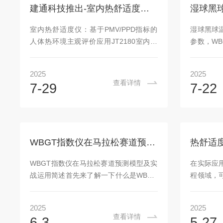
计提供科学依据。结合隔声量、噪声衰减
过热耗散定
建通科技推出-室内热舒适度仪：基于 PMV/PPD 指标的人体热环境主观评价应用
量和插入损失三个关键指标，系统可综合
感器被加
评估单层/多层板材、复合结构等各类建筑
流体流动
室内热舒适度仪：基于PMV/PPD指标的
湿球黑球
构造的实际性能。例如，通过对比实验室
系，即：Q=k⋅
人体热环境主观评价应用JT2180室内空
参数，W
数据与...
气质量与热舒适度测试仪，作为建通科技
杂热环境
推出的新型测试设备，能够对室内热环境
温作业环
2025
2025
展开全面且深入的分析。其通过集成高精
提供科学
查看详情
7-29
7-22
度传感器与先进算法，从空气温度、相对
化设计，
湿度、空气流速、平均辐射温度等多个关
长期积累
键维度，精准采集并解析数据，为用户提
规律，为
供关于室内热舒适度的详尽信息。这些数
供科学依
据不仅涵盖基础环境参数，更包含
步骤：1.
WBGT指数仪在马拉松赛道预测模型及实战运用简述
PMV（预测平均投票）、PPD（预测不满
把测头安
意百分比）等量化评估指标，可科学反映
检查湿球
WBGT指数仪在马拉松赛道预测模型及实
在实际应
不同人群在特定环境中的热感觉差异与舒
适，织成
战运用简述首先来了解一下什么是WBGT
程领域，
适阈值...
上，纱布..
指数？湿球黑球温度（WBGT）指数仪是
热舒适性
用来评价高温车间气象条件的，它综合考
案，选择
2025
2025
虑空气温度、风速、空气湿度和辐射热四
提高室内
查看详情
6-3
5-27