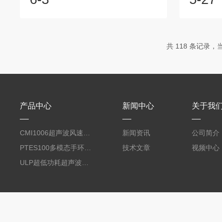
个因素。WBGT是由黑球、自然湿球、干
例如，在
球三个部分温度构成的。其中黑球温度读
可以确定
数受空气温度、辐射热和风速的影响，自
统的配置
然湿球温度受空气温度、风速、辐射热和
持舒适的
共 118 条记录，当前
空气湿度的影响。经过长期实验研究，认
适度测试
为这三个读数如按下列方法综合计算时，
适状况，
所得的结果可以比较正确地反映工作地点
提高工作
的气象条件。WBGT指数的计算方法如
作业环境
下：...
试仪可以及
产品中心
新闻中心
关于我
CMI1006超声波风速风向计-便携蓝牙系列
新闻资讯
公司简介
PTES100多模态手环与计算套件（生理信号采集）
技术文章
视频中心
ULP超低功耗超声波风速风向仪/传感器