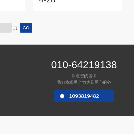
，判断通风
调假人：准确测量车内舒适度的重要工具
送到各个工
之一。汽车空调假人是一种模拟人体热反
尘、有害气
应的智能测试设备。它集成了多个传感
风设计：根
器，可以实时监测人体各部位的温度、湿
页
能够发现通
度、风速等参数，从而综合评价汽车空调
通风设计提
系统对车内环境的调节效果，为汽车空调
若发现某个
系统的优化设计提供科学依据。二、
气体积聚，
JANTYTECH气流速度传感器：准确捕捉
气流，提...
010-64219138
欢迎您的咨询
我们将竭尽全力为您用心服务
1093819482