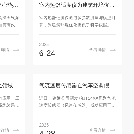
机后预热10
JT8040便携式湿度校准仪，解决了湿度
高温下的户外工作者要当心热相关疾病的发生！WBGT指数是测量指标
室内热舒适度仪为建筑环境优化提供了科学依据
参数：-根据
校准的痛点，为一定行业空白，提供了一
或“室外有阳
种更快、更准确、更经济、便携的湿度校
高温天气频
室内热舒适度仪通过多参数测量与模型计
准方法。是湿度传感器、便携式湿度测试
如何有效应
算，为建筑环境优化提供了科学依据。其
仪器、计量测...
待解决的问
发展正朝着智能化、多功能化方向迈进，
国气象局提
但需注意模型的地域适应性与动态监测能
2025
健康协作机
力的提升。未来，结合物联网与AI技术的
看详情
查看详情
6-24
警和健康提
仪器将成为主流，进一步推动健康建筑与
生干预有机
节能设计的发展，集成温度、湿度、风
样化健康气
速、PM2.5、CO2等传感器，支持快速移
服务，助力
动监测，适用于住宅、办公室等场景，通
健康风险预
常用于长期监测，可连接计算机实现数据
多通道风速仪在职业卫生领域的应用——多点风速传感器测试
气流速度传感器在汽车空调假人中的应用
不同？中国
存储与分析。室内热舒适度仪的使用注意
介绍，与气
事项：1.仪器使用方面：-正确操作：严格
的应用：工
近日，建通公司研发的JT14XX系列气流
同，高温健
按照仪器的操作说明书进行操作，避免误
系统效果：
速度传感器（风速传感器）成功应用于汽
操...
点的风速，
车空调假人系统，为汽车室内舒适度测量
通风系统的
提供了精准的数据支持，对提升纯电动汽
2025
置多通道风
车的驾驶体验具有重要意义。一、汽车空
看详情
查看详情
4-28