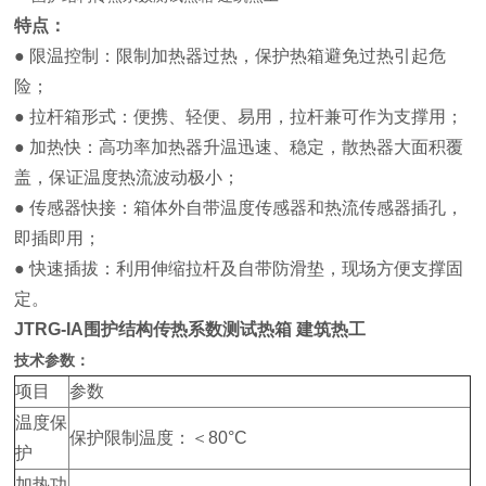
特点：
● 限温控制：限制加热器过热，保护热箱避免过热引起危
险；
● 拉杆箱形式：便携、轻便、易用，拉杆兼可作为支撑用；
● 加热快：高功率加热器升温迅速、稳定，散热器大面积覆
盖，保证温度热流波动极小；
● 传感器快接：箱体外自带温度传感器和热流传感器插孔，
即插即用；
● 快速插拔：利用伸缩拉杆及自带防滑垫，现场方便支撑固
定。
JTRG-IA
围护结构传热系数测试热箱 建筑热工
技术参数：
项目
参数
温度保
保护限制温度：＜80°C
护
加热功