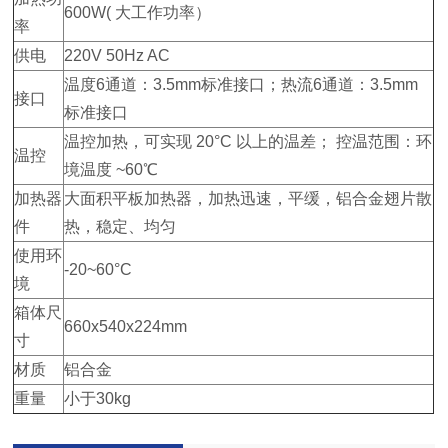
600W( 大工作功率）
率
供电
220V 50Hz AC
温度6通道：3.5mm标准接口；热流6通道：3.5mm
接口
标准接口
温控加热，可实现 20°C 以上的温差； 控温范围：环
温控
境温度 ~60℃
加热器
大面积平板加热器，加热迅速，平缓，铝合金翅片散
件
热，稳定、均匀
使用环
-20~60°C
境
箱体尺
660x540x224mm
寸
材质
铝合金
重量
小于30kg