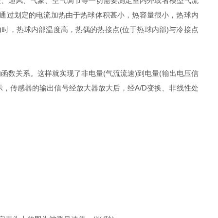
暖、通风、气象、空气调节等一切需要测定室内外或者模型气流
，通过划定的电流加热由于热球体积甚小，热容量很小，热球内
时，热球内部温度高，热偶的热接点(位于热球内部)与冷接点
数关系。这样就实现了非电量(气流流速)到电量(输出电压信
b表示，传感器的输出信号经放大器放大后，经A/D变换、非线性处