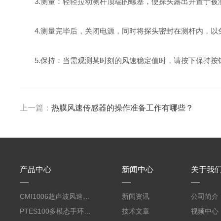
3.测量：轻轻拉动测杆顶端的螺塞，使探头露出并置于被测
4.测量完毕后，关闭电源，同时将探头密封在测杆内，以免
5.保持：当需观测某时刻的风速稳定值时，请按下保持按
上一篇：
热膜风速传感器的操作准备工作有哪些？
产品中心
新闻中心
关于我
CMI1006超声波风速风向计-便携蓝牙系列
新闻资讯
公司简介
PTES100多模态手环与计算套件（生理信号采集）
技术文章
视频中心