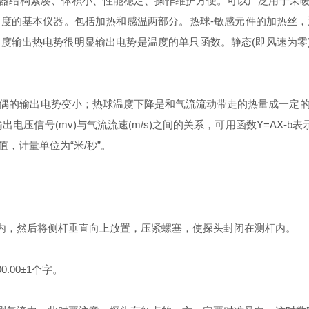
器结构紧凑、体积小、性能稳定、操作维护方便。可以广泛用于采
度的基本仪器。包括加热和感温两部分。热球-敏感元件的加热丝
度输出热电势很明显输出电势是温度的单只函数。静态(即风速为零)
输出电势变小；热球温度下降是和气流流动带走的热量成一定的函
压信号(mv)与气流流速(m/s)之间的关系，可用函数Y=AX-
，计量单位为“米/秒”。
内，然后将侧杆垂直向上放置，压紧螺塞，使探头封闭在测杆内。
00±1个字。