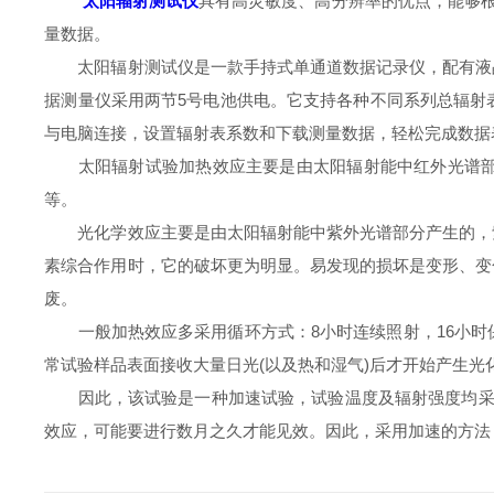
太阳辐射测试仪
具有高灵敏度、高分辨率的优点，能够根
量数据。
太阳辐射测试仪是一款手持式单通道数据记录仪，配有液晶
据测量仪采用两节5号电池供电。它支持各种不同系列总辐射
与电脑连接，设置辐射表系数和下载测量数据，轻松完成数据
太阳辐射试验加热效应主要是由太阳辐射能中红外光谱部分
等。
光化学效应主要是由太阳辐射能中紫外光谱部分产生的，紫
素综合作用时，它的破坏更为明显。易发现的损坏是变形、变
废。
一般加热效应多采用循环方式：8小时连续照射，16小时保
常试验样品表面接收大量日光(以及热和湿气)后才开始产生光
因此，该试验是一种加速试验，试验温度及辐射强度均采用热气
效应，可能要进行数月之久才能见效。因此，采用加速的方法