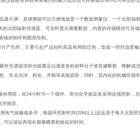
据仪器校准系数将采集到的输入电压信号转换成以W/m2为单位的
显示屏，其便携箱可以方便地放置一个数据测量仪、一个太阳辐射
表的太阳辐射传感器。可实时显示测量数据，内置的存储模块可存储
表格的制作和图形绘制。
产生的，主要引起产品短时高温和局部过热，造成一些对温度敏
外光谱提供的光能量足以激发有机材料分子使其健断裂、降解或交
色、失去光泽、粉化、开裂等表面损坏，同时，其内在的机械性能
持黑暗，此24小时为一个循环。而光化学效应多采用连续照射，
化学效应。
候极值条件，每循环照射时间(20h以上)远远高于每天太阳照射
，可以缩短再现长期暴晒累积效应的时间。