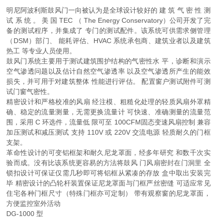
明尼阿波利斯鼓风门一向被认为是全球设计较好的 建 筑 气 密 性 测
试 系 统 。 美 国 TEC （ The Energy Conservatory）公司开发了完
备的测试程序，并集成了 专门的测试配件。该系统可供需求侧管理
（DSM）部门、 能耗评估、HVAC 系统承包商、建筑业者以及建筑
热工 等专业人员使用。
鼓风门系统主要用于测试建筑围护结构的气密性水 平，诊断和演示
空气渗透问题以及估计自然空气渗透率 以及空气渗透所产生的能效
损失，并可用于对建筑整体 性能进行评估。 配置窗户测试附件可测
试门窗气密性。
精密设计和严格校准的风扇 经注模、粗糙化处理的轻质风扇外罩精
确、稳定的流量测量，无需更换流量计 可快速、准确测量的流量范
围，采用 C 环选件，流量低 限可至 100CFM固态变速风扇控制 兼容
加压测试和减压测试 支持 110V 或 220V 交流电源 轻质耐久的门框
支架。
革命性设计的可变铝框架和耐久尼龙罩面，经多年研究 和数千次实
验而成。没有比该系统更容易的方法将鼓风 门风扇密封在门洞里 全
锁扣设计可保证仅需几秒即可将铝框从紧凑的存放 盒中取出安装完
毕 精密设计的凸轮杆装置保证尼龙罩面与门框严丝密缝 可适应常见
住宅各种门框尺寸（特殊门框亦可定制） 带有观察窗的尼龙罩面，
方便监控室外活动
DG-1000 型