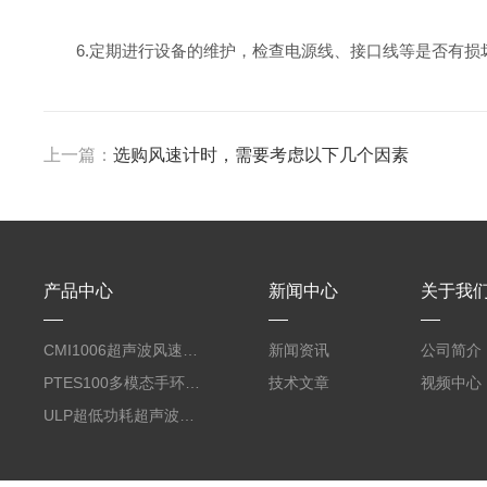
6.定期进行设备的维护，检查电源线、接口线等是否有损
上一篇：
选购风速计时，需要考虑以下几个因素
产品中心
新闻中心
关于我
CMI1006超声波风速风向计-便携蓝牙系列
新闻资讯
公司简介
PTES100多模态手环与计算套件（生理信号采集）
技术文章
视频中心
ULP超低功耗超声波风速风向仪/传感器