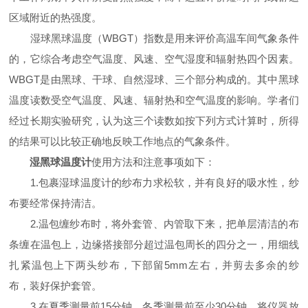
区域附近的热强度。
湿球黑球温度（WBGT）指数是用来评价高温车间气象条件
的，它综合考虑空气温度、风速、空气湿度和辐射热四个因素。
WBGT是由黑球、干球、自然湿球、三个部分构成的。其中黑球
温度读数受空气温度、风速、辐射热和空气温度的影响。学者们
经过长期实验研究，认为这三个读数如按下列方式计算时，所得
的结果可以比较正确地反映工作地点的气象条件。
湿黑球温度计
使用方法和注意事项如下：
1.包裹湿球温度计的纱布力求松软，并有良好的吸水性，纱
布要经常保持清洁。
2.温包缠纱布时，将外套管、内管取下来，把单层清洁的布
条缠在温包上，边缘搭接部分超过温包周长的四分之一，用细线
扎紧温包上下两头纱布，下部留5mm左右，并剪去多余的纱
布，装好保护套管。
3.在夏季测量前15分钟，冬季测量前至少30分钟，将仪器放