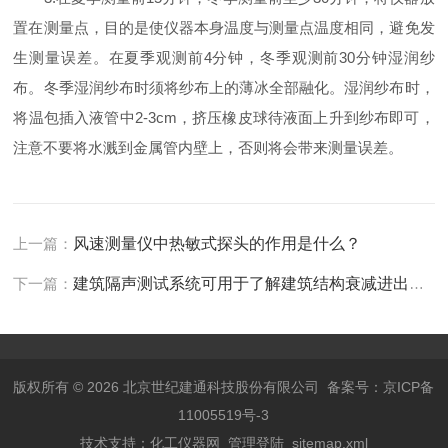
置在测量点，目的是使仪器本身温度与测量点温度相同，避免发
生测量误差。在夏季观测前4分钟，冬季观测前30分钟湿润纱
布。冬季湿润纱布时须将纱布上的薄冰全部融化。湿润纱布时，
将温包插入液管中2-3cm，挤压橡皮球待液面上升到纱布即可，
注意不要将水溅到金属管内壁上，否则将会带来测量误差。
上一篇：
风速测量仪中热敏式探头的作用是什么？
下一篇：
建筑隔声测试系统可用于了解建筑结构衰减进出声音的能力
版权所有 © 2026 北京世纪建通科技股份有限公司
备案号：京ICP备
11005519号-3
技术支持：
化工仪器网
管理登陆
sitemap.xml